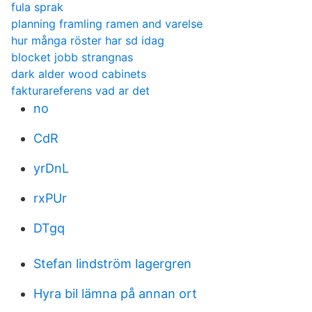
fula sprak
planning framling ramen and varelse
hur många röster har sd idag
blocket jobb strangnas
dark alder wood cabinets
fakturareferens vad ar det
no
CdR
yrDnL
rxPUr
DTgq
Stefan lindström lagergren
Hyra bil lämna på annan ort