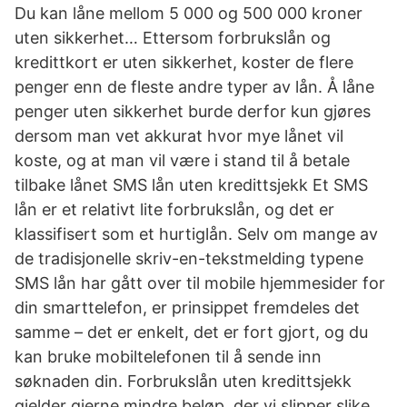
Du kan låne mellom 5 000 og 500 000 kroner
uten sikkerhet… Ettersom forbrukslån og
kredittkort er uten sikkerhet, koster de flere
penger enn de fleste andre typer av lån. Å låne
penger uten sikkerhet burde derfor kun gjøres
dersom man vet akkurat hvor mye lånet vil
koste, og at man vil være i stand til å betale
tilbake lånet SMS lån uten kredittsjekk Et SMS
lån er et relativt lite forbrukslån, og det er
klassifisert som et hurtiglån. Selv om mange av
de tradisjonelle skriv-en-tekstmelding typene
SMS lån har gått over til mobile hjemmesider for
din smarttelefon, er prinsippet fremdeles det
samme – det er enkelt, det er fort gjort, og du
kan bruke mobiltelefonen til å sende inn
søknaden din. Forbrukslån uten kredittsjekk
gjelder gjerne mindre beløp, der vi slipper slike