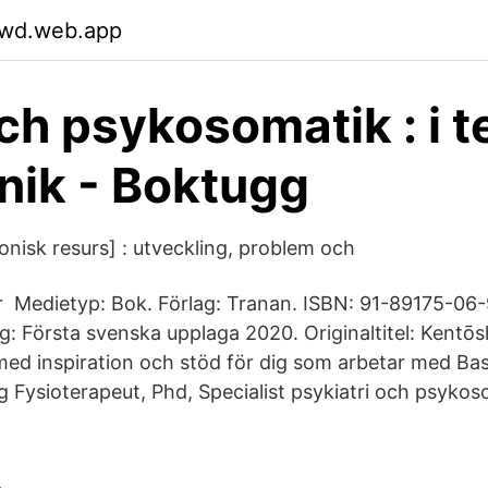
ywd.web.app
ch psykosomatik : i t
inik - Boktugg
onisk resurs] : utveckling, problem och
r Medietyp: Bok. Förlag: Tranan. ISBN: 91-89175-06
: Första svenska upplaga 2020. Originaltitel: Kentōs
ed inspiration och stöd för dig som arbetar med Bas
 Fysioterapeut, Phd, Specialist psykiatri och psykos