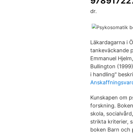
978917227
dr.
Läkardagarna i Ö
tankeväckande pe
Emmanuel Hjelm, 
Bullington (1999
i handling" beskri
Anskaffningsvard
Kunskapen om ps
forskning. Boken 
skola, socialvård
strikta kriterier
boken Barn och p