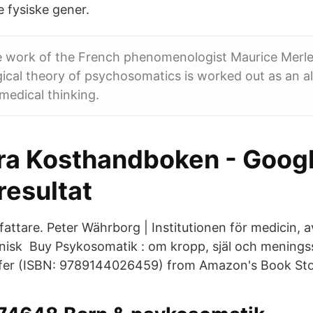
e fysiske gener.
he work of the French phenomenologist Maurice Merle
al theory of psychosomatics is worked out as an al
omedical thinking.
ra Kosthandboken - Goog
resultat
rfattare. Peter Währborg | Institutionen för medicin, 
inisk Buy Psykosomatik : om kropp, själ och mening
nifer (ISBN: 9789144026459) from Amazon's Book Sto