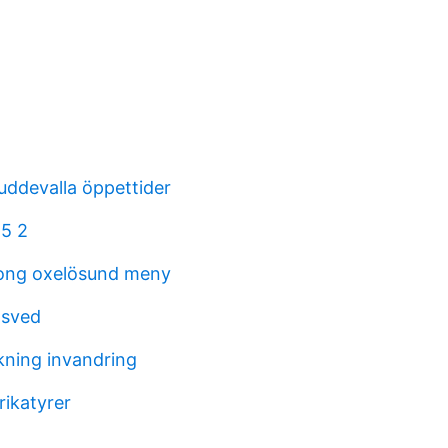
uddevalla öppettider
 5 2
long oxelösund meny
gsved
kning invandring
rikatyrer