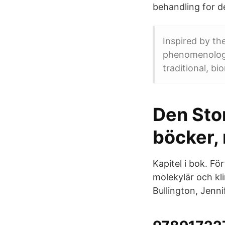
behandling for d
Inspired by t
phenomenologic
traditional, bi
Den Sto
böcker, 
Kapitel i bok. Fö
molekylär och kl
Bullington, Jen