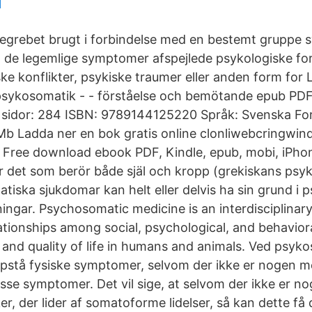
l
begrebet brugt i forbindelse med en bestemt gruppe
at de legemlige symptomer afspejlede psykologiske fo
ske konflikter, psykiske traumer eller anden form for
psykosomatik - - förståelse och bemötande epub PDF
l sidor: 284 ISBN: 9789144125220 Språk: Svenska F
5 Mb Ladda ner en bok gratis online clonliwebcringwin
 Free download ebook PDF, Kindle, epub, mobi, iPhon
 det som berör både själ och kropp (grekiskans psy
ska sjukdomar kan helt eller delvis ha sin grund i ps
ingar. Psychosomatic medicine is an interdisciplinary
lationships among social, psychological, and behavior
 and quality of life in humans and animals. Ved psyk
 opstå fysiske symptomer, selvom der ikke er nogen me
disse symptomer. Det vil sige, at selvom der ikke er nog
, der lider af somatoforme lidelser, så kan dette få 