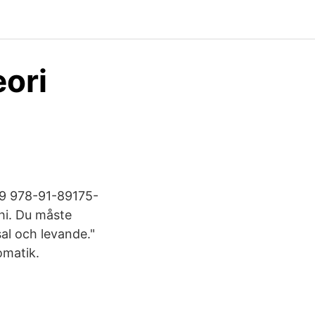
eori
-9 978-91-89175-
hi. Du måste
al och levande."
omatik.