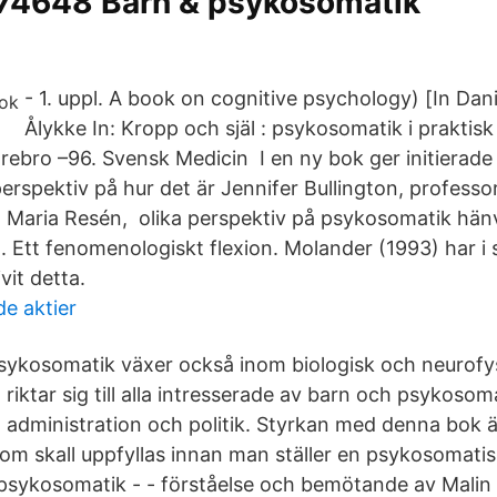
4648 Barn & psykosomatik
- 1. uppl. A book on cognitive psychology) [In Dan
Ålykke In: Kropp och själ : psykosomatik i praktisk
rebro –96. Svensk Medicin I en ny bok ger initierade
rspektiv på hur det är Jennifer Bullington, professo
Maria Resén, olika perspektiv på psykosomatik hänvi
). Ett fenomenologiskt flexion. Molander (1993) har i
vit detta.
e aktier
ykosomatik växer också inom biologisk och neurofys
riktar sig till alla intresserade av barn och psykosom
, administration och politik. Styrkan med denna bok ä
, som skall uppfyllas innan man ställer en psykosomati
sykosomatik - - förståelse och bemötande av Malin A