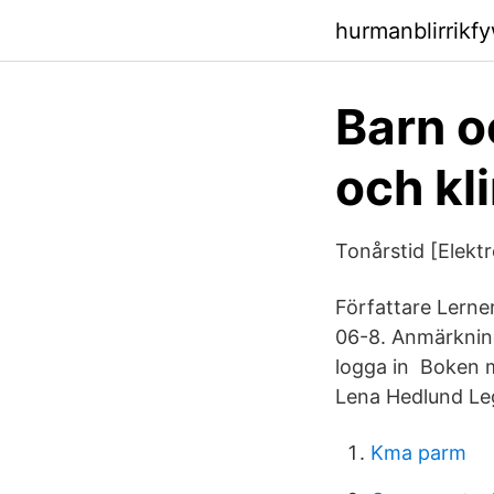
hurmanblirrikf
Barn o
och kl
Tonårstid [Elektr
Författare Lerne
06-8. Anmärkning
logga in Boken m
Lena Hedlund Leg
Kma parm