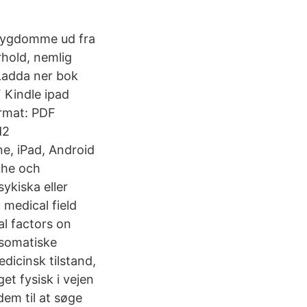
 sygdomme ud fra
rhold, nemlig
 Ladda ner bok
 Kindle ipad
ormat: PDF
d2
e, iPad, Android
khe och
ykiska eller
 medical field
al factors on
osomatiske
dicinsk tilstand,
et fysisk i vejen
dem til at søge