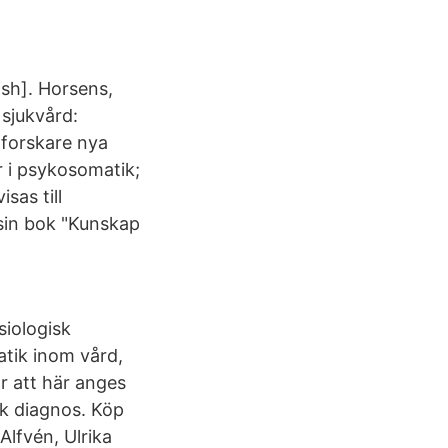
ish]. Horsens,
 sjukvård:
 forskare nya
r i psykosomatik;
sas till
 sin bok "Kunskap
iologisk
atik inom vård,
r att här anges
sk diagnos. Köp
lfvén, Ulrika