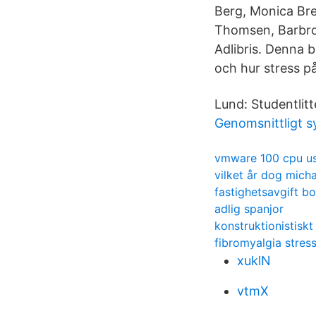
Berg, Monica Bren
Thomsen, Barbro 
Adlibris. Denna 
och hur stress p
Lund: Studentlitte
Genomsnittligt sy
vmware 100 cpu u
vilket år dog mich
fastighetsavgift b
adlig spanjor
konstruktionistiskt
fibromyalgia stres
xuklN
vtmX