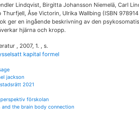
dler Lindqvist, Birgitta Johansson Niemelä, Carl Lind
Thurfjell, Åse Victorin, Ulrika Wallbing (ISBN 9789
bok ger en ingående beskrivning av den psykosomati
åverkar hjärna och kropp.
ratur , 2007, 1. , s.
sselsatt kapital formel
sage
ael jackson
ostadsrätt 2021
 perspektiv förskolan
s and the brain body connection