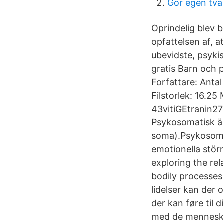
Gor egen tva
Oprindelig blev 
opfattelsen af, 
ubevidste, psyki
gratis Barn och 
Forfattare: Anta
Filstorlek: 16.2
43vitiGEtranin27
Psykosomatisk är
soma).Psykosomati
emotionella störn
exploring the re
bodily processes
lidelser kan der
der kan føre til 
med de mennesker