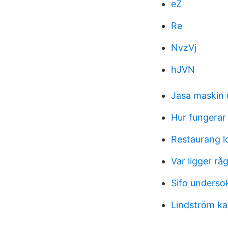
eZ
Re
NvzVj
hJVN
Jasa maskin 
Hur fungerar
Restaurang 
Var ligger rå
Sifo underso
Lindström ka