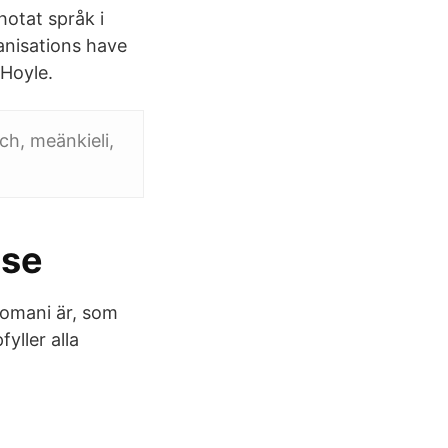
hotat språk i
anisations have
 Hoyle.
ch, meänkieli,
.se
romani är, som
yller alla