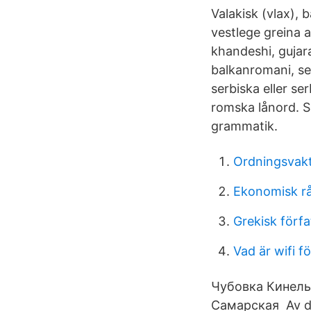
Valakisk (vlax), 
vestlege greina a
khandeshi, gujara
balkanromani, se
serbiska eller s
romska lånord. S
grammatik.
Ordningsvakt
Ekonomisk rå
Grekisk förfa
Vad är wifi f
Чубовка Кинел
Самарская Av de 