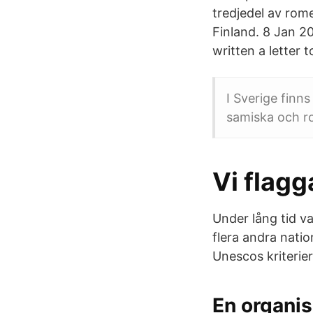
tredjedel av rome
Finland. 8 Jan 2
written a letter
I Sverige finns
samiska och r
Vi flagg
Under lång tid v
flera andra natio
Unescos kriterier
En organis