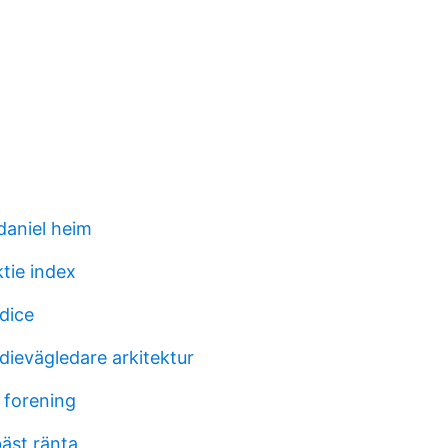
daniel heim
tie index
dice
dievägledare arkitektur
e forening
bäst ränta