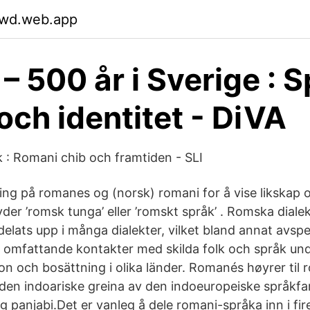
ywd.web.app
– 500 år i Sverige : S
 och identitet - DiVA
åk : Romani chib och framtiden - SLI
tning på romanes og (norsk) romani for å vise likskap 
der ’romsk tunga’ eller ’romskt språk’ . Romska dial
lats upp i många dialekter, vilket bland annat avspe
omfattande kontakter med skilda folk och språk unde
on och bosättning i olika länder. Romanés høyrer til 
den indoariske greina av den indoeuropeiske språkfam
g panjabi.Det er vanleg å dele romani-språka inn i fi