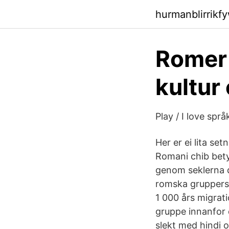
hurmanblirrikf
Romer 
kultur
Play / I love spr
Her er ei lita se
Romani chib bety
genom seklerna de
romska gruppers 
1 000 års migrati
gruppe innanfor 
slekt med hindi o