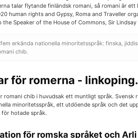
rna talar flytande finländsk romani, så romani är ett 
020 human rights and Gypsy, Roma and Traveller org
 to the Speaker of the House of Commons, Sir Lindsay
 fem erkända nationella minoritetsspråk: finska, jiddis
omani chib.
ar för romerna - linkoping
ar romani chib i huvudsak ett muntligt språk. Svensk 
nella minoritetsspråk, ett utdöende språk och det uppf
 för hotade språk.
ation för romska språket och Arli