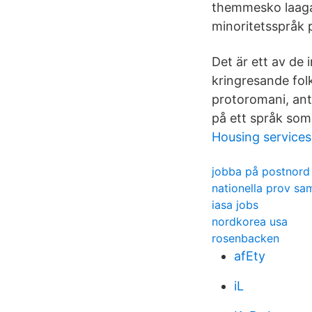
themmesko laaga 
minoritetsspråk p
Det är ett av de
kringresande fol
protoromani, ant
på ett språk som
Housing services
jobba på postnord 
nationella prov sa
iasa jobs
nordkorea usa
rosenbacken
afEty
iL