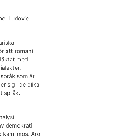
ne. Ludovic
ariska
r att romani
släktat med
ialekter.
t språk som är
r sig i de olika
t språk.
nalysi.
lav demokrati
o kamlimos. Aro