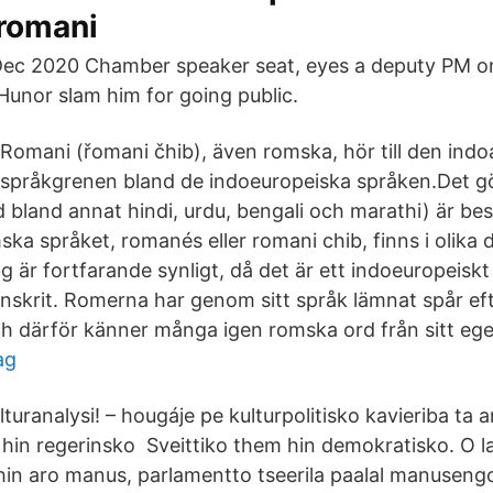
/romani
Dec 2020 Chamber speaker seat, eyes a deputy PM o
unor slam him for going public.
Romani (řomani čhib), även romska, hör till den indo
språkgrenen bland de indoeuropeiska språken.Det gö
 bland annat hindi, urdu, bengali och marathi) är be
ska språket, romanés eller romani chib, finns i olika d
g är fortfarande synligt, då det är ett indoeuropeisk
skrit. Romerna har genom sitt språk lämnat spår efte
h därför känner många igen romska ord från sitt ege
ag
turanalysi! – hougáje pe kulturpolitisko kavieriba ta a
e hin regerinsko Sveittiko them hin demokratisko. O 
hin aro manus, parlamentto tseerila paalal manuseng