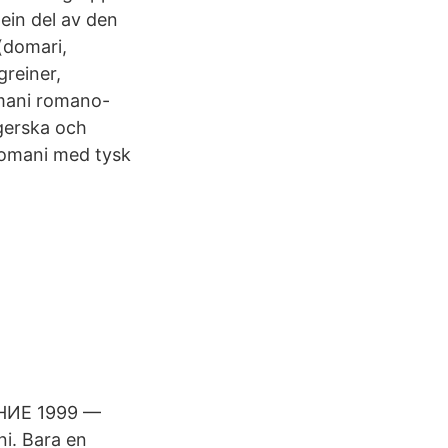
ein del av den
 (domari,
greiner,
omani romano-
gerska och
romani med tysk
НИЕ 1999 —
i. Bara en