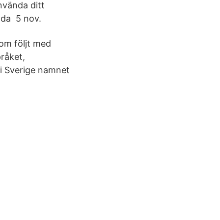
nvända ditt
nda 5 nov.
som följt med
råket,
 i Sverige namnet