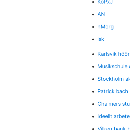
KoPxJ
AN
hMorg
lsk
Karlsvik höör
Musikschule 
Stockholm ak
Patrick bach 
Chalmers stu
Ideellt arbet
Vilken bank 