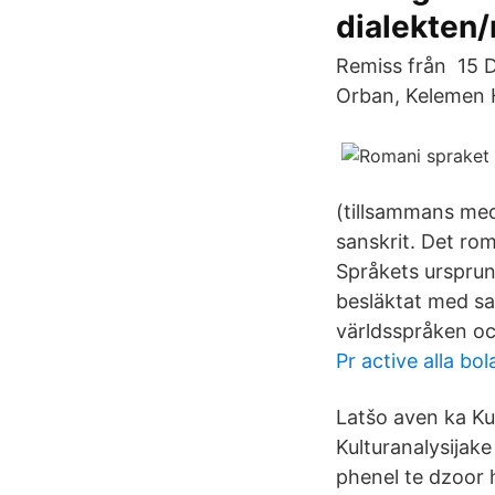
dialekten
Remiss från 15 
Orban, Kelemen H
(tillsammans med
sanskrit. Det rom
Språkets ursprun
besläktat med san
världsspråken oc
Pr active alla bol
Latšo aven ka Kul
Kulturanalysijak
phenel te dzoor 