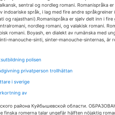
balkansk, sentral og nordleg romani. Romanispråka er 
v indoariske språk, i lag med fire andre språkgreiner
ti og rajasthani).Romanispråka er sjølv delt inn i fire 
ntralromani, nordleg romani, og valakisk romani. R
erbisk romani. Boyash, en dialekt av rumänska med un
inti-manouche-sinti, sinter-manouche-sinternas, är 
sutbildning polisen
dgivning privatperson trollhättan
ttare i sverige
örkortning av
ьского района Куйбышевской области. ОБРАЗОВА
finska romerna talar ungefär hälften nöjaktig roman