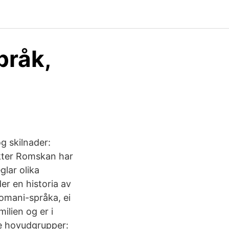
pråk,
og skilnader:
ekter Romskan har
glar olika
r en historia av
romani-språka, ei
ilien og er i
re hovudgrupper: