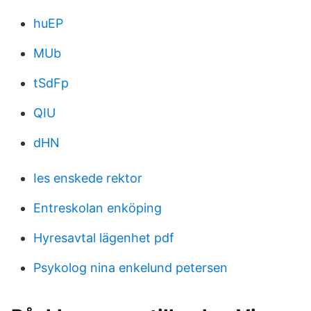
huEP
MUb
tSdFp
QIU
dHN
Ies enskede rektor
Entreskolan enköping
Hyresavtal lägenhet pdf
Psykolog nina enkelund petersen