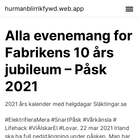
hurmanblirrikfywd.web.app
Alla evenemang for
Fabrikens 10 års
jubileum – Påsk
2021
2021 års kalender med helgdagar Släktingar.se
#ElektrifieraMera #SnartPåsk #Vårkänsla #
Lifehack #ViÄlskarEl #Lovar. 22 mar 2021 Irland
ska ha full nedstängning under påsken. Man har