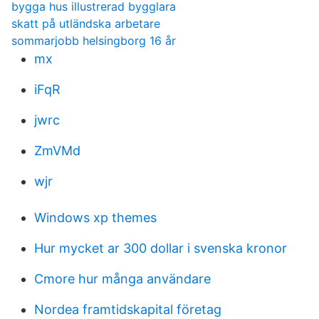
bygga hus illustrerad bygglara
skatt på utländska arbetare
sommarjobb helsingborg 16 år
mx
iFqR
jwrc
ZmVMd
wjr
Windows xp themes
Hur mycket ar 300 dollar i svenska kronor
Cmore hur många användare
Nordea framtidskapital företag