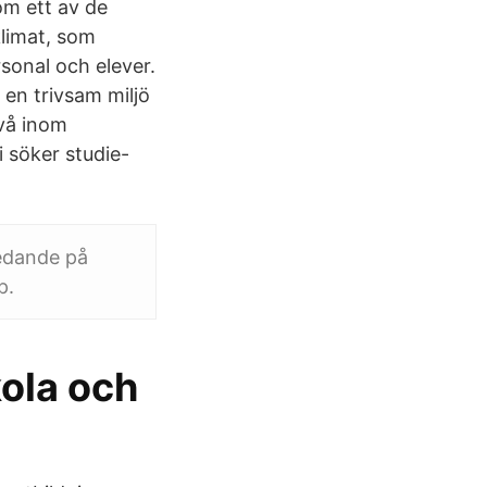
om ett av de
klimat, som
sonal och elever.
 en trivsam miljö
ivå inom
 söker studie-
ledande på
p.
kola och