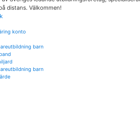
på distans. Välkommen!
ik
äring konto
areutbildning barn
sband
iljard
areutbildning barn
värde