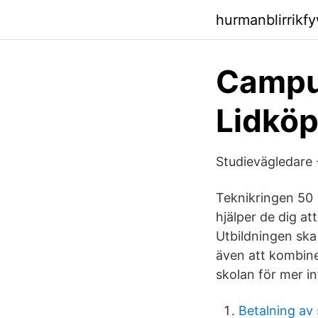
hurmanblirrikf
Campus
Lidkö
Studievägledare 
Teknikringen 50
hjälper de dig at
Utbildningen ska 
även att kombine
skolan för mer i
Betalning av 