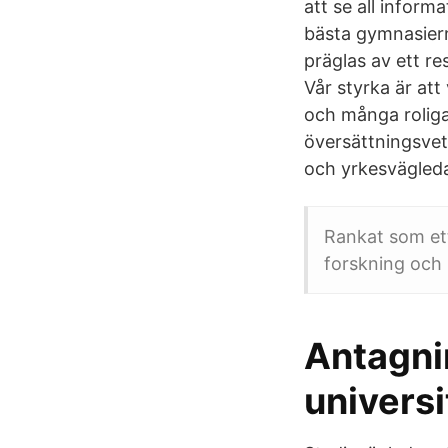
att se all infor
bästa gymnasiern
präglas av ett r
Vår styrka är att
och många roliga
översättningsvet
och yrkesvägleda
Rankat som ett
forskning och
Antagnin
universi