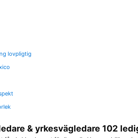
ng lovpligtig
xico
spekt
orlek
edare & yrkesvägledare 102 ledi