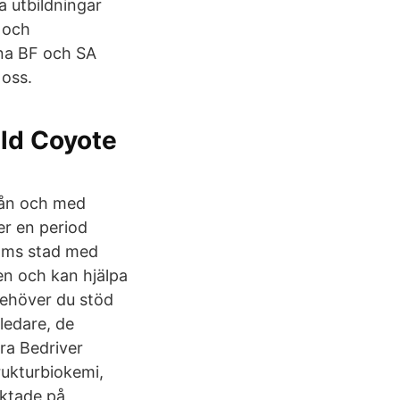
a utbildningar
 och
rna BF och SA
 oss.
ild Coyote
från och med
er en period
olms stad med
en och kan hjälpa
 behöver du stöd
ledare, de
ra Bedriver
rukturbiokemi,
iktade på