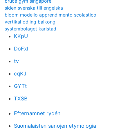
bruce gym singapore
siden svenska till engelska
bloom modello apprendimento scolastico
vertikal odling balkong
systembolaget karlstad
KKpU
DoFxl
tv
cqKJ
GYTt
TXSB
Efternamnet rydén
Suomalaisten sanojen etymologia