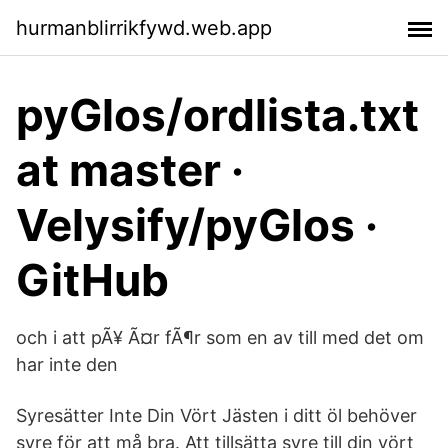
hurmanblirrikfywd.web.app
pyGlos/ordlista.txt
at master ·
Velysify/pyGlos ·
GitHub
och i att pÃ¥ Ã¤r fÃ¶r som en av till med det om
har inte den
Syresätter Inte Din Vört Jästen i ditt öl behöver
syre för att må bra. Att tillsätta syre till din vört